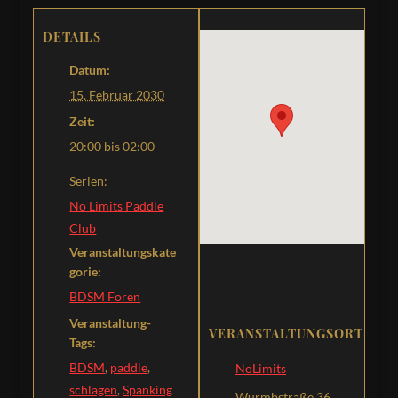
DETAILS
Datum:
15. Februar 2030
Zeit:
20:00 bis 02:00
Serien:
No Limits Paddle
Club
Veranstaltungskate
gorie:
BDSM Foren
Veranstaltung-
VERANSTALTUNGSORT
Tags:
BDSM
,
paddle
,
NoLimits
schlagen
,
Spanking
Wurmbstraße 36