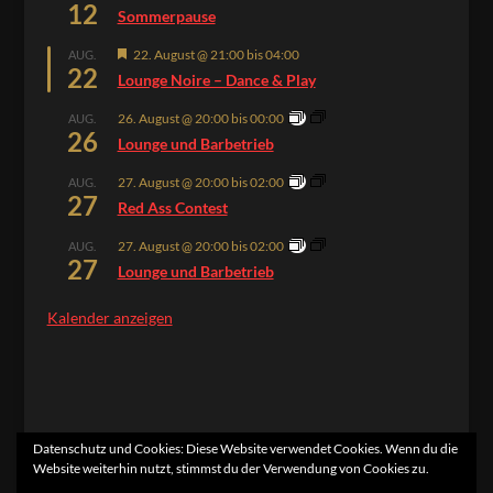
12
Sommerpause
Hervorgehoben
22. August @ 21:00
bis
04:00
AUG.
22
Lounge Noire – Dance & Play
26. August @ 20:00
bis
00:00
AUG.
26
Lounge und Barbetrieb
27. August @ 20:00
bis
02:00
AUG.
27
Red Ass Contest
27. August @ 20:00
bis
02:00
AUG.
27
Lounge und Barbetrieb
Kalender anzeigen
Datenschutz und Cookies: Diese Website verwendet Cookies. Wenn du die
Website weiterhin nutzt, stimmst du der Verwendung von Cookies zu.
Home
Kontakt
Impressum
Datenschutzerklärung