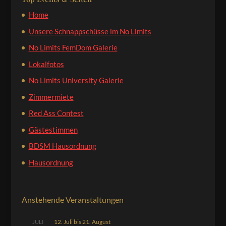
Home
Unsere Schnappschüsse im No Limits
No Limits FemDom Galerie
Lokalfotos
No Limits University Galerie
Zimmermiete
Red Ass Contest
Gästestimmen
BDSM Hausordnung
Hausordnung
Anstehende Veranstaltungen
12. Juli
bis
21. August
JULI