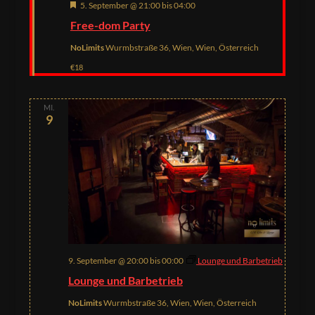
Hervorgehoben
5. September @ 21:00
bis
04:00
Free-dom Party
NoLimits
Wurmbstraße 36, Wien, Wien, Österreich
€18
MI.
9
9. September @ 20:00
bis
00:00
Lounge und Barbetrieb
Lounge und Barbetrieb
NoLimits
Wurmbstraße 36, Wien, Wien, Österreich