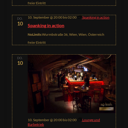
freier Eintritt
10. September @ 20:00
bis
02:00
Spanking in action
DO.
10
Spanking in action
NoLimits
Wurmbstraße 36, Wien, Wien, Österreich
freier Eintritt
DO.
10
10. September @ 20:00
bis
02:00
Lounge und
Barbetrieb