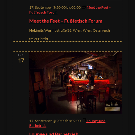
17. September @ 20:00
bis
02:00
Meet the Feet –
Fußfetisch Forum
Meet the Feet – Fußfetisch Forum
NoLimits
Wurmbstraße 36, Wien, Wien, Österreich
freier Eintritt
DO.
17
17. September @ 20:00
bis
02:00
Lounge und
Barbetrieb
Lounge und Barbetrieb