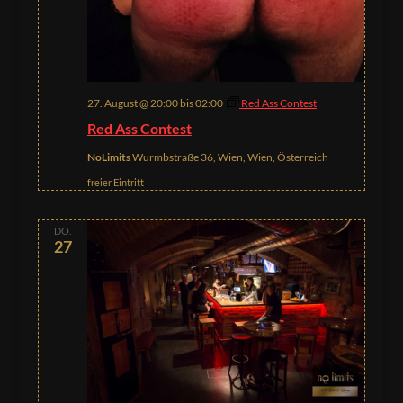
27. August @ 20:00
bis
02:00
Red Ass Contest
Red Ass Contest
NoLimits
Wurmbstraße 36, Wien, Wien, Österreich
freier Eintritt
DO.
27