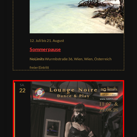
12. Juli
bis
21. August
Sommerpause
NoLimits
Wurmbstraße 36, Wien, Wien, Österreich
freier Eintritt
SA.
22