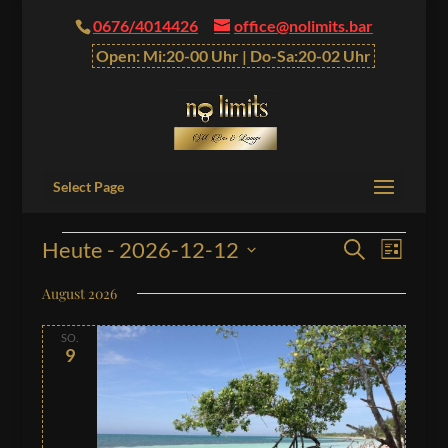
0676/4014426
office@nolimits.bar
Open: Mi:20-00 Uhr | Do-Sa:20-02 Uhr
Select Page
Veranstaltungen
Veranstalt
Verans
Heute
 - 
2026-12-12
Suche
Liste
Ansich
Suche
Datum
Naviga
August 2026
und
wählen.
Ansichten,
SO.
Navigation
9