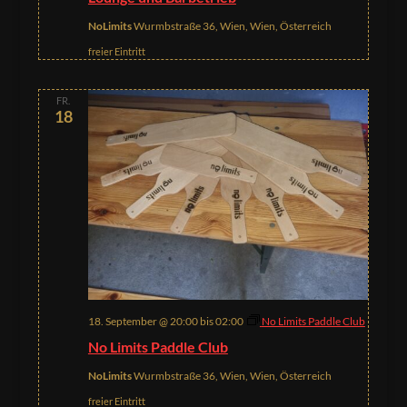
NoLimits
Wurmbstraße 36, Wien, Wien, Österreich
freier Eintritt
FR.
18
18. September @ 20:00
bis
02:00
No Limits Paddle Club
No Limits Paddle Club
NoLimits
Wurmbstraße 36, Wien, Wien, Österreich
freier Eintritt