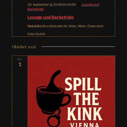
30. September @ 20:00
bis
00:00
Lounge und
Barbetrieb
Lounge und Barbetrieb
NoLimits
Wurmbstraße 36, Wien, Wien, Österreich
freier Eintritt
Oktober 2026
DO.
1