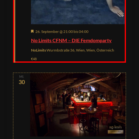
Hervorgehoben
26. September @ 21:00
bis
04:00
No Limits CFNM – DIE Femdomparty
NoLimits
Wurmbstraße 36, Wien, Wien, Österreich
€48
MI.
30