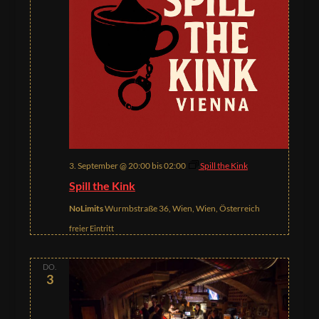
3. September @ 20:00
bis
02:00
Spill the Kink
Spill the Kink
NoLimits
Wurmbstraße 36, Wien, Wien, Österreich
freier Eintritt
DO.
3