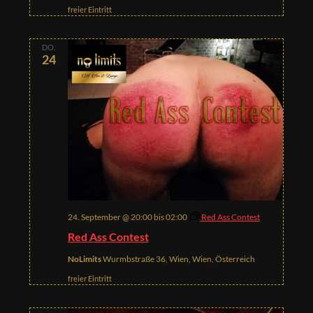
freier Eintritt
DO.
24
24. September @ 20:00
bis
02:00
Red Ass Contest
Red Ass Contest
NoLimits
Wurmbstraße 36, Wien, Wien, Österreich
freier Eintritt