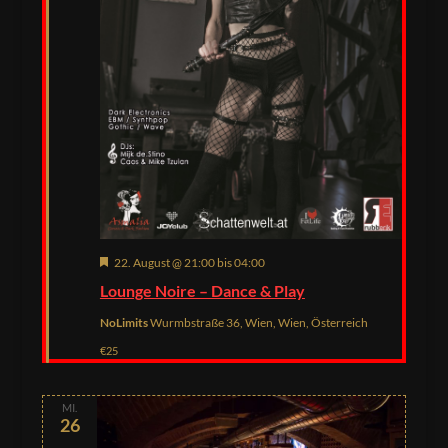
Hervorgehoben
22. August @ 21:00
bis
04:00
Lounge Noire – Dance & Play
NoLimits
Wurmbstraße 36, Wien, Wien, Österreich
€25
MI.
26