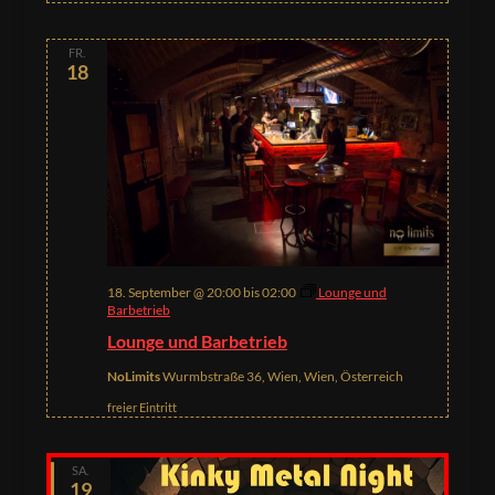
FR.
18
18. September @ 20:00
bis
02:00
Lounge und
Barbetrieb
Lounge und Barbetrieb
NoLimits
Wurmbstraße 36, Wien, Wien, Österreich
freier Eintritt
SA.
19