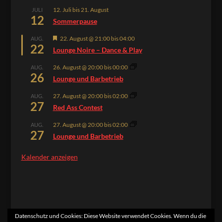
12. Juli
bis
21. August
JULI
12
Sommerpause
Hervorgehoben
22. August @ 21:00
bis
04:00
AUG.
22
Lounge Noire – Dance & Play
26. August @ 20:00
bis
00:00
AUG.
26
Lounge und Barbetrieb
27. August @ 20:00
bis
02:00
AUG.
27
Red Ass Contest
27. August @ 20:00
bis
02:00
AUG.
27
Lounge und Barbetrieb
Kalender anzeigen
Datenschutz und Cookies: Diese Website verwendet Cookies. Wenn du die