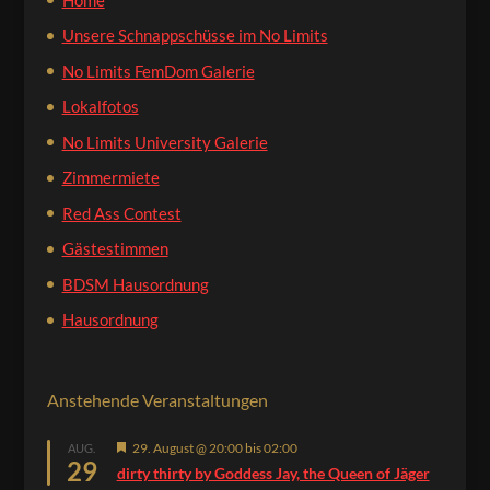
Unsere Schnappschüsse im No Limits
No Limits FemDom Galerie
Lokalfotos
No Limits University Galerie
Zimmermiete
Red Ass Contest
Gästestimmen
BDSM Hausordnung
Hausordnung
Anstehende Veranstaltungen
Hervorgehoben
29. August @ 20:00
bis
02:00
AUG.
29
dirty thirty by Goddess Jay, the Queen of Jäger