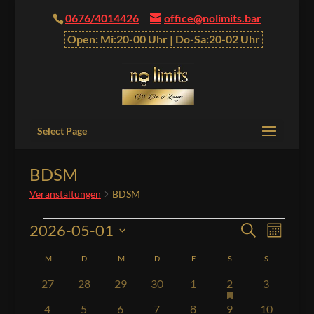
0676/4014426
office@nolimits.bar
Open: Mi:20-00 Uhr | Do-Sa:20-02 Uhr
Select Page
BDSM
Veranstaltungen
BDSM
Veranstaltungen
Veranstalt
Verans
2026-05-01
Suche
Monat
Ansich
Suche
Datum
Naviga
Kalender
M
MONTAG
D
DIENSTAG
M
MITTWOCH
D
DONNERSTAG
F
FREITAG
S
SAMSTAG
S
SONNTAG
und
wählen.
von
Ansichten,
hat
0
0
0
0
0
1
0
27
28
29
30
1
2
3
Veranstaltungen
Veranstaltungen
Navigation
Veranstaltungen
Veranstaltungen
Veranstaltungen
Veranstaltungen
Veranstaltungen
Veranstaltung
Veranstal
vorgestellt
0
0
0
0
0
0
0
4
5
6
7
8
9
10