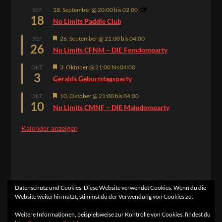
18. September @ 20:00
bis
02:00
SEP.
18
No Limits Paddle Club
Hervorgehoben
26. September @ 21:00
bis
04:00
SEP.
26
No Limits CFNM – DIE Femdomparty
Hervorgehoben
3. Oktober @ 21:00
bis
04:00
OKT.
3
Geralds Geburtstagsparty
Hervorgehoben
10. Oktober @ 21:00
bis
04:00
OKT.
10
No Limits CMNF – DIE Maledomparty
Kalender anzeigen
Datenschutz und Cookies: Diese Website verwendet Cookies. Wenn du die
Website weiterhin nutzt, stimmst du der Verwendung von Cookies zu.
Home
Kontakt
Impressum
Datenschutzerklärung
Weitere Informationen, beispielsweise zur Kontrolle von Cookies, findest du