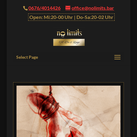
0676/4014426
office@nolimits.bar
Open: Mi:20-00 Uhr | Do-Sa:20-02 Uhr
Select Page