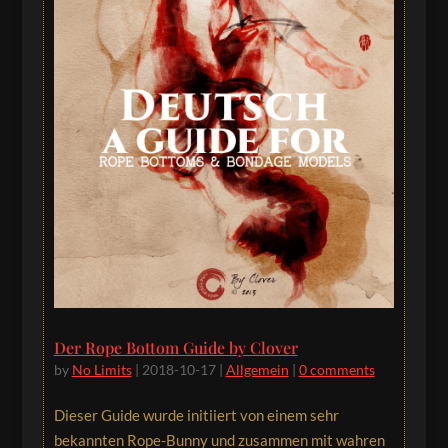
Der Rope Bottom Guide by Clover
by
No Limits
|
2018-10-17
|
Allgemein
|
0 comments
Dieser Guide wurde initiiert von einem sehr
bekannten Rope-Bunny und zusammen mit wahren