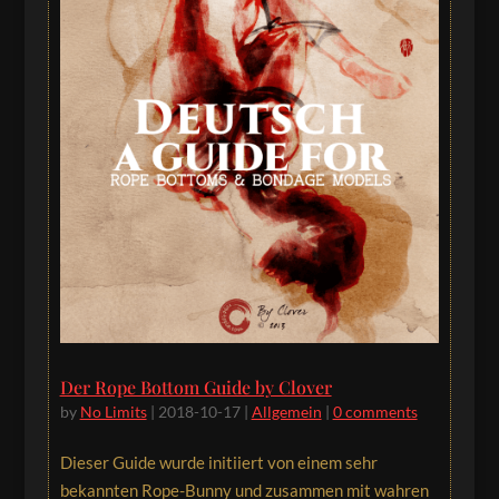
Der Rope Bottom Guide by Clover
by
No Limits
|
2018-10-17
|
Allgemein
|
0 comments
Dieser Guide wurde initiiert von einem sehr
bekannten Rope-Bunny und zusammen mit wahren