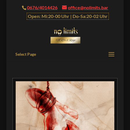
0676/4014426
office@nolimits.bar
Open: Mi:20-00 Uhr | Do-Sa:20-02 Uhr
Select Page