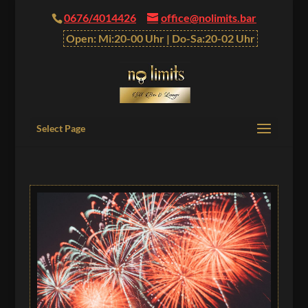
0676/4014426
office@nolimits.bar
Open: Mi:20-00 Uhr | Do-Sa:20-02 Uhr
Select Page