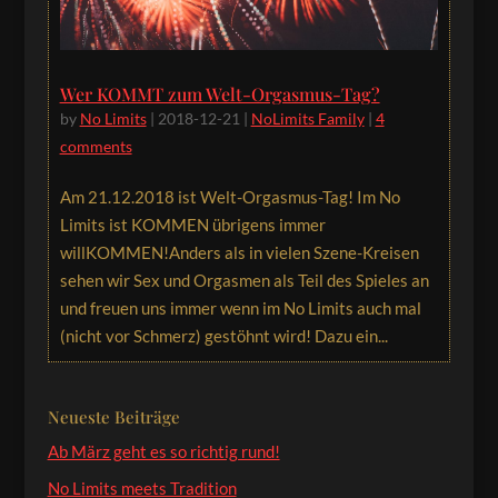
Wer KOMMT zum Welt-Orgasmus-Tag?
by
No Limits
|
2018-12-21
|
NoLimits Family
|
4
comments
Am 21.12.2018 ist Welt-Orgasmus-Tag! Im No
Limits ist KOMMEN übrigens immer
willKOMMEN!Anders als in vielen Szene-Kreisen
sehen wir Sex und Orgasmen als Teil des Spieles an
und freuen uns immer wenn im No Limits auch mal
(nicht vor Schmerz) gestöhnt wird! Dazu ein...
Neueste Beiträge
Ab März geht es so richtig rund!
No Limits meets Tradition