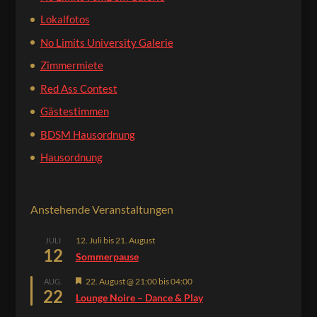
Lokalfotos
No Limits University Galerie
Zimmermiete
Red Ass Contest
Gästestimmen
BDSM Hausordnung
Hausordnung
Anstehende Veranstaltungen
12. Juli
bis
21. August
JULI
12
Sommerpause
Hervorgehoben
22. August @ 21:00
bis
04:00
AUG.
22
Lounge Noire – Dance & Play