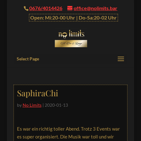
0676/4014426
office@nolimits.bar
Open: Mi:20-00 Uhr | Do-Sa:20-02 Uhr
Select Page
SaphiraChi
by
No Limits
|
2020-01-13
Es war ein richtig toller Abend. Trotz 3 Events war
es super organisiert. Die Musik war toll und wir