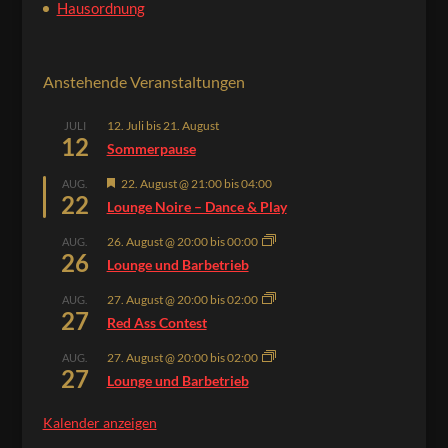
Hausordnung
Anstehende Veranstaltungen
12. Juli
bis
21. August
JULI
12
Sommerpause
Hervorgehoben
22. August @ 21:00
bis
04:00
AUG.
22
Lounge Noire – Dance & Play
26. August @ 20:00
bis
00:00
AUG.
26
Lounge und Barbetrieb
27. August @ 20:00
bis
02:00
AUG.
27
Red Ass Contest
27. August @ 20:00
bis
02:00
AUG.
27
Lounge und Barbetrieb
Kalender anzeigen