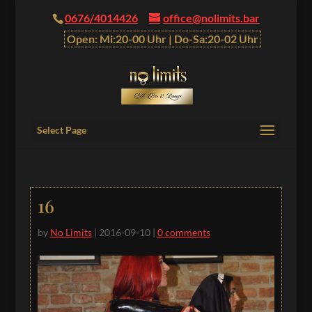
0676/4014426
office@nolimits.bar
Open: Mi:20-00 Uhr | Do-Sa:20-02 Uhr
Select Page
16
by
No Limits
|
2016-09-10
|
0 comments