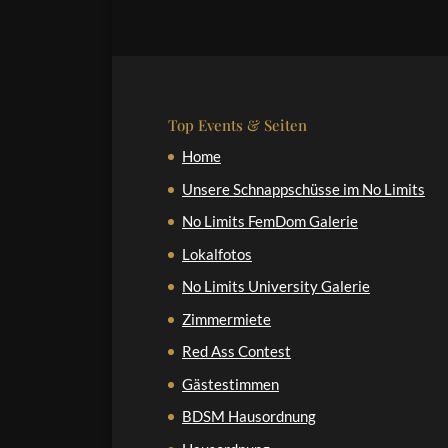
Top Events & Seiten
Home
Unsere Schnappschüsse im No Limits
No Limits FemDom Galerie
Lokalfotos
No Limits University Galerie
Zimmermiete
Red Ass Contest
Gästestimmen
BDSM Hausordnung