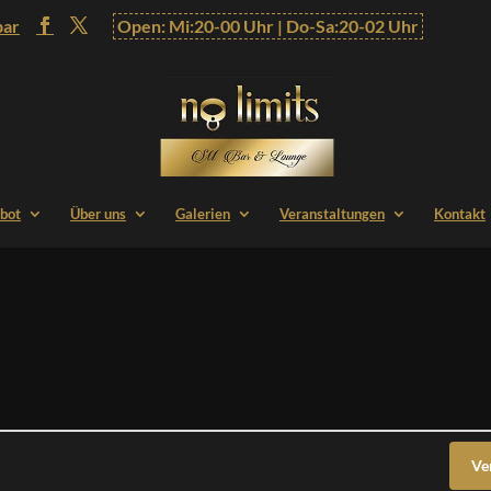
bar
Open: Mi:20-00 Uhr | Do-Sa:20-02 Uhr
bot
Über uns
Galerien
Veranstaltungen
Kontakt
Ve