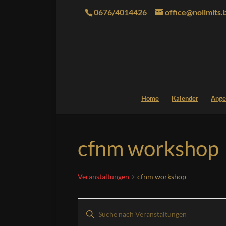
0676/4014426
office@nolimits.
Home
Kalender
Ange
cfnm workshop
Veranstaltungen
cfnm workshop
Veranstaltungen
Veranstaltungen
Bitte
Suche
Schlüsselwort