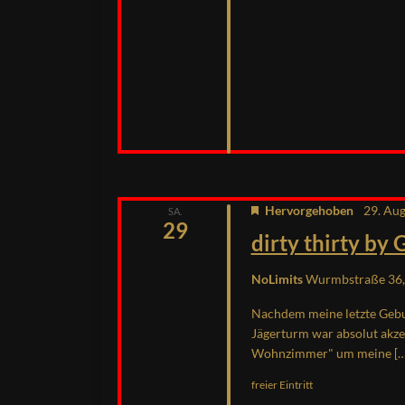
Hervorgehoben
29. Au
SA.
29
dirty thirty by
NoLimits
Wurmbstraße 36, 
Nachdem meine letzte Geburt
Jägerturm war absolut akzep
Wohnzimmer" um meine […
freier Eintritt