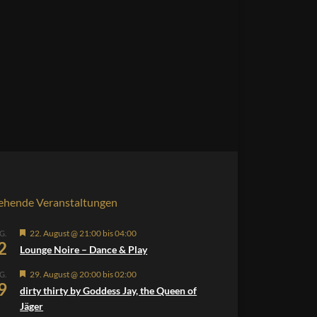
ehende Veranstaltungen
Hervorgehoben
22. August @ 21:00
bis
04:00
G.
2
Lounge Noire – Dance & Play
Hervorgehoben
29. August @ 20:00
bis
02:00
G.
9
dirty thirty by Goddess Jay, the Queen of
Jäger