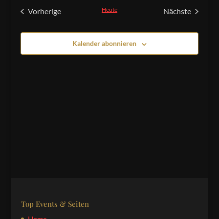
und
wählen.
Heute
Vorherige
Nächste
Ansichten,
Veranstaltungen
Veranstaltu
Navigation
Kalender abonnieren
Top Events & Seiten
Home