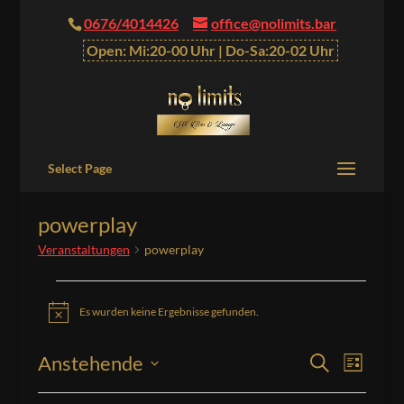
0676/4014426
office@nolimits.bar
Open: Mi:20-00 Uhr | Do-Sa:20-02 Uhr
Select Page
powerplay
Veranstaltungen
powerplay
Veranstaltungen
Es wurden keine Ergebnisse gefunden.
Hinweis
Veranstalt
Verans
Anstehende
Suche
Liste
Ansich
Suche
Datum
Naviga