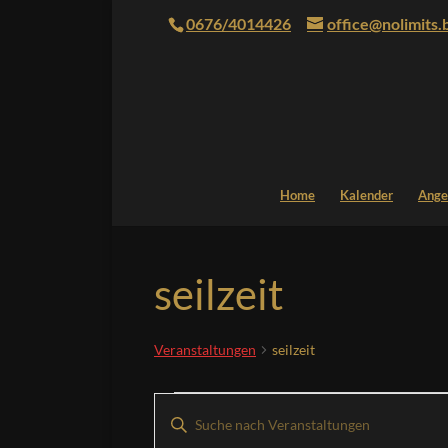
0676/4014426
office@nolimits.
Home
Kalender
Ange
seilzeit
Veranstaltungen
seilzeit
Veranstaltungen
Veranstaltungen
Bitte
Suche
Schlüsselwort