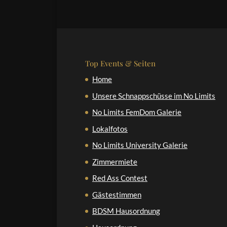
Top Events & Seiten
Home
Unsere Schnappschüsse im No Limits
No Limits FemDom Galerie
Lokalfotos
No Limits University Galerie
Zimmermiete
Red Ass Contest
Gästestimmen
BDSM Hausordnung