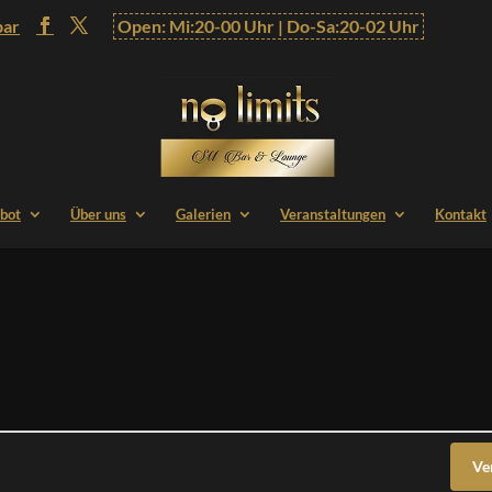
bar
Open: Mi:20-00 Uhr | Do-Sa:20-02 Uhr
bot
Über uns
Galerien
Veranstaltungen
Kontakt
Ve