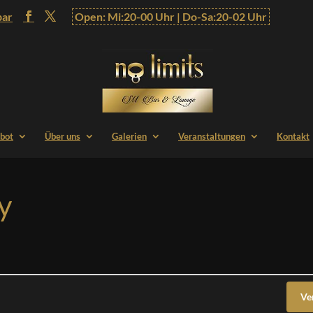
bar
Open: Mi:20-00 Uhr | Do-Sa:20-02 Uhr
bot
Über uns
Galerien
Veranstaltungen
Kontakt
y
Ve