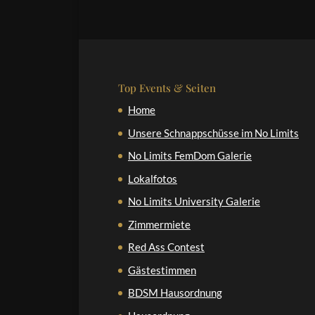
Top Events & Seiten
Home
Unsere Schnappschüsse im No Limits
No Limits FemDom Galerie
Lokalfotos
No Limits University Galerie
Zimmermiete
Red Ass Contest
Gästestimmen
BDSM Hausordnung