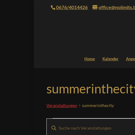
0676/4014426
office@nolimits.
Home
Kalender
Ange
summerinthecit
Veranstaltungen
summerinthecity
Veranstaltungen
Veranstaltungen
Bitte
Suche
Schlüsselwort