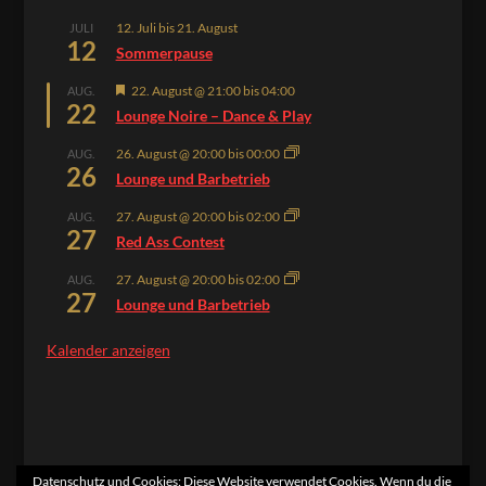
12. Juli
bis
21. August
JULI
12
Sommerpause
Hervorgehoben
22. August @ 21:00
bis
04:00
AUG.
22
Lounge Noire – Dance & Play
26. August @ 20:00
bis
00:00
AUG.
26
Lounge und Barbetrieb
27. August @ 20:00
bis
02:00
AUG.
27
Red Ass Contest
27. August @ 20:00
bis
02:00
AUG.
27
Lounge und Barbetrieb
Kalender anzeigen
Datenschutz und Cookies: Diese Website verwendet Cookies. Wenn du die