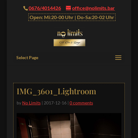
0676/4014426
office@nolimits.bar
Open: Mi:20-00 Uhr | Do-Sa:20-02 Uhr
Select Page
IMG_3601_Lightroom
by
No Limits
|
2017-12-16
|
0 comments