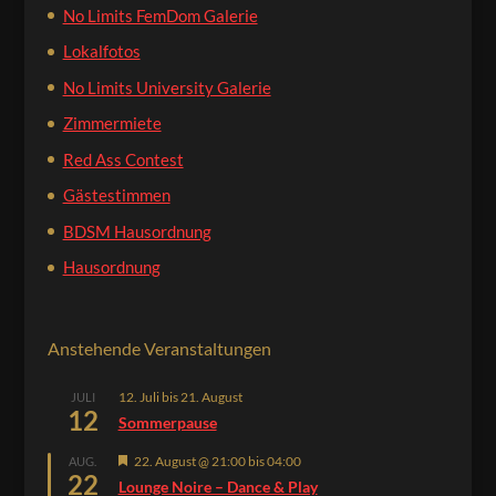
No Limits FemDom Galerie
Lokalfotos
No Limits University Galerie
Zimmermiete
Red Ass Contest
Gästestimmen
BDSM Hausordnung
Hausordnung
Anstehende Veranstaltungen
12. Juli
bis
21. August
JULI
12
Sommerpause
Hervorgehoben
22. August @ 21:00
bis
04:00
AUG.
22
Lounge Noire – Dance & Play