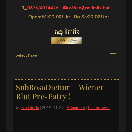
0676/4014426
office@nolimits.bar
Open: Mi:20-00 Uhr | Do-Sa:20-02 Uhr
Select Page
SubRosaDictum – Wiener
Blut Pre-Patry !
by
No Limits
|
2019-11-29
|
Allgemein
|
0 comments