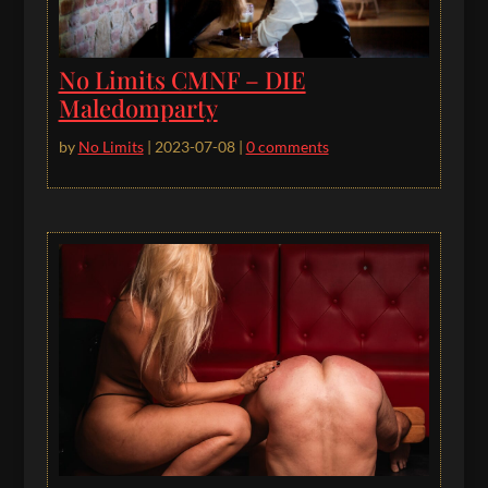
No Limits CMNF – DIE
Maledomparty
by
No Limits
|
2023-07-08
|
0 comments