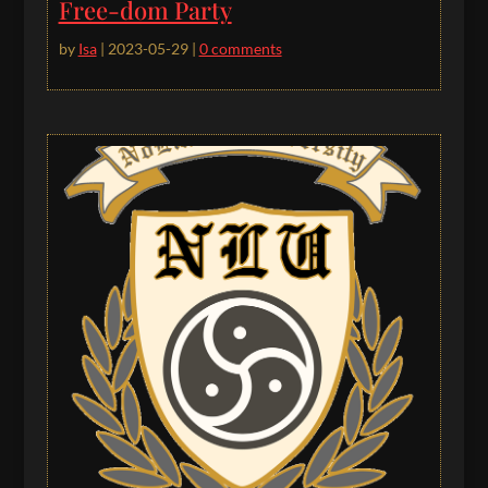
Free-dom Party
by
Isa
|
2023-05-29
|
0 comments