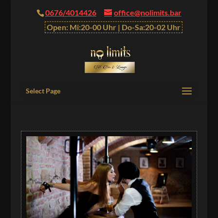
0676/4014426
office@nolimits.bar
Open: Mi:20-00 Uhr | Do-Sa:20-02 Uhr
Select Page