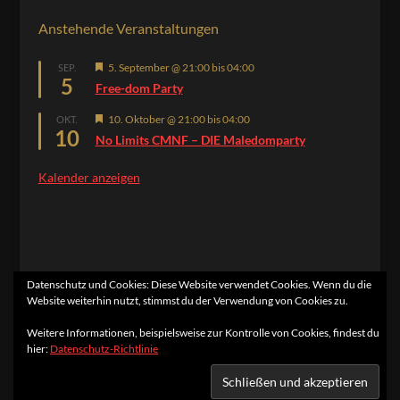
Anstehende Veranstaltungen
Hervorgehoben
5. September @ 21:00
bis
04:00
SEP.
5
Free-dom Party
Hervorgehoben
10. Oktober @ 21:00
bis
04:00
OKT.
10
No Limits CMNF – DIE Maledomparty
Kalender anzeigen
Datenschutz und Cookies: Diese Website verwendet Cookies. Wenn du die
Website weiterhin nutzt, stimmst du der Verwendung von Cookies zu.
Home
Kontakt
Impressum
Datenschutzerklärung
Weitere Informationen, beispielsweise zur Kontrolle von Cookies, findest du
hier:
Datenschutz-Richtlinie
Designed by
Elegant Themes
| Powered by
WordPress