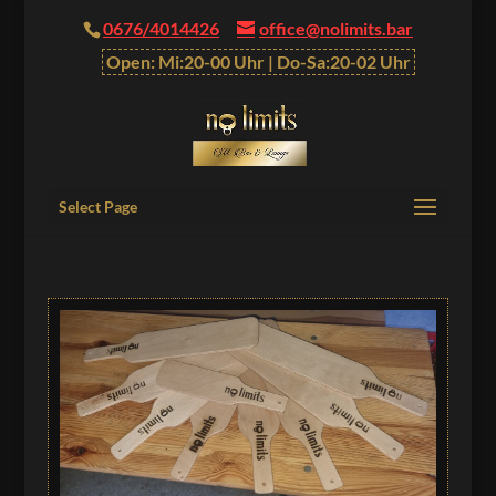
0676/4014426
office@nolimits.bar
Open: Mi:20-00 Uhr | Do-Sa:20-02 Uhr
Select Page