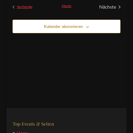
und
wählen.
Heute
Nächste
Veranstaltungen
Vorherige
Ansichten,
Veranstaltu
Navigation
Kalender abonnieren
Top Events & Seiten
Home