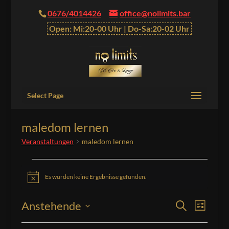
0676/4014426
office@nolimits.bar
Open: Mi:20-00 Uhr | Do-Sa:20-02 Uhr
Select Page
maledom lernen
Veranstaltungen
maledom lernen
Veranstaltungen
Es wurden keine Ergebnisse gefunden.
Hinweis
Veranstalt
Verans
Anstehende
Suche
Liste
Ansich
Suche
Datum
Naviga