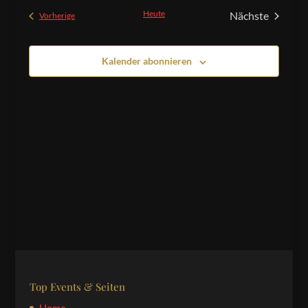
und
wählen.
Heute
Nächste
Veranstaltungen
Vorherige
Ansichten,
Veranstaltu
Navigation
Kalender abonnieren
Top Events & Seiten
Home