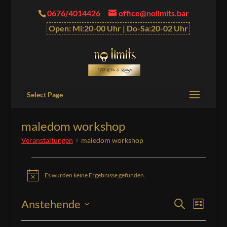
0676/4014426
office@nolimits.bar
Open: Mi:20-00 Uhr | Do-Sa:20-02 Uhr
Select Page
maledom workshop
Veranstaltungen
maledom workshop
Veranstaltungen
Es wurden keine Ergebnisse gefunden.
Hinweis
Veranstalt
Verans
Anstehende
Suche
Liste
Ansich
Suche
Datum
Naviga