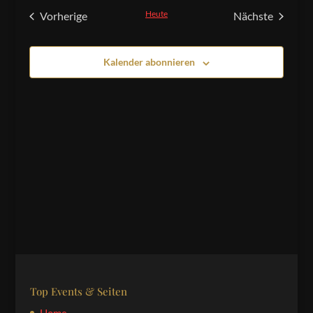
und
wählen.
Heute
Vorherige
Nächste
Ansichten,
Veranstaltungen
Veranstaltu
Navigation
Kalender abonnieren
Top Events & Seiten
Home