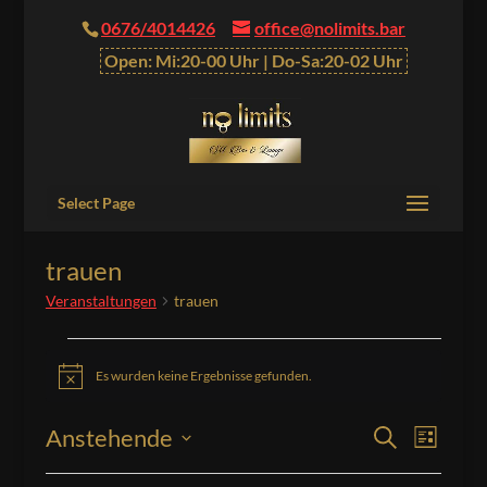
0676/4014426
office@nolimits.bar
Open: Mi:20-00 Uhr | Do-Sa:20-02 Uhr
Select Page
trauen
Veranstaltungen
trauen
Veranstaltungen
Es wurden keine Ergebnisse gefunden.
Hinweis
Veranstalt
Verans
Anstehende
Suche
Liste
Ansich
Suche
Datum
Naviga