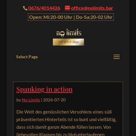
0676/4014426
office@nolimits.bar
Open: Mi:20-00 Uhr | Do-Sa:20-02 Uhr
Select Page
Spanking in action
by
No Limits
|
2026-07-20
Die Welt des genüsslichen Versohlens eines süß
präsentierten Hinterteils ist so bunt und vielfältig,
dass sich damit ganze Abende füllen lassen. Von
liebevollen Klapsen bis zu blutunterlaufenen