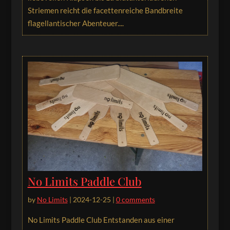
Striemen reicht die facettenreiche Bandbreite
flagellantischer Abenteuer....
No Limits Paddle Club
by
No Limits
|
2024-12-25
|
0 comments
No Limits Paddle Club Entstanden aus einer