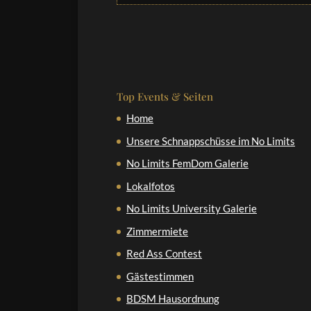
Top Events & Seiten
Home
Unsere Schnappschüsse im No Limits
No Limits FemDom Galerie
Lokalfotos
No Limits University Galerie
Zimmermiete
Red Ass Contest
Gästestimmen
BDSM Hausordnung