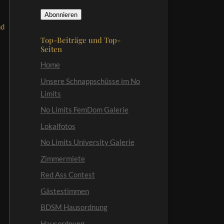
Mail-
Abonnieren
Adresse
nd
Top-Beiträge und Top-
Seiten
Home
Unsere Schnappschüsse im No
Limits
No Limits FemDom Galerie
Lokalfotos
No Limits University Galerie
Zimmermiete
Red Ass Contest
Gästestimmen
BDSM Hausordnung
Hausordnung