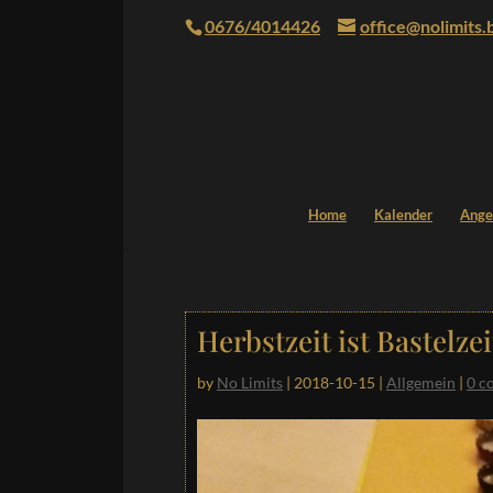
0676/4014426
office@nolimits.
Home
Kalender
Ange
Herbstzeit ist Bastelzei
by
No Limits
|
2018-10-15
|
Allgemein
|
0 c