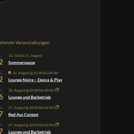
ehende Veranstaltungen
12. Juli
bis
21. August
LI
2
Sommerpause
Hervorgehoben
22. August @ 21:00
bis
04:00
G.
2
Lounge Noire – Dance & Play
26. August @ 20:00
bis
00:00
G.
6
Lounge und Barbetrieb
27. August @ 20:00
bis
02:00
G.
7
Red Ass Contest
27. August @ 20:00
bis
02:00
G.
7
Lounge und Barbetrieb