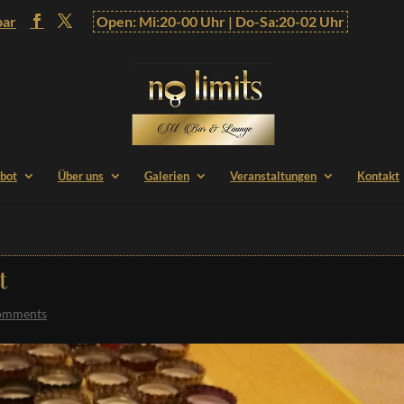
bar
Open: Mi:20-00 Uhr | Do-Sa:20-02 Uhr
bot
Über uns
Galerien
Veranstaltungen
Kontakt
t
omments