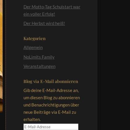
Der Motto-Tag Schulstart war
ein voller Erfolg!
Der Herbst wird heiß!
Kategorien
Allgemein
NoLimits Family
Veranstaltungen
Blog via E-Mail abonnieren
Gib deine E-Mail-Adresse an,
um diesen Blog zu abonnieren
und Benachrichtigungen über
neue Beiträge via E-Mail zu
erhalten.
E-