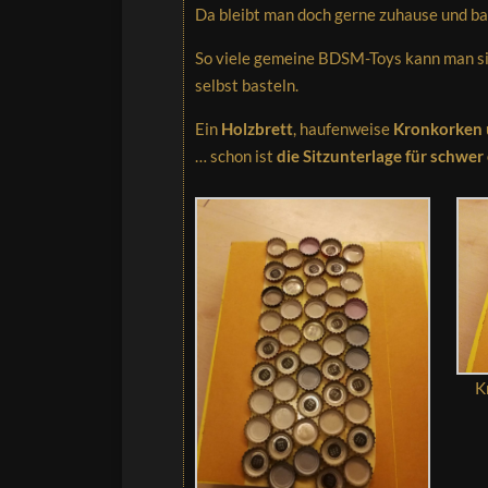
Da bleibt man doch gerne zuhause und ba
So viele gemeine BDSM-Toys kann man si
selbst basteln.
Ein
Holzbrett
, haufenweise
Kronkorken
… schon ist
die Sitzunterlage für schw
K